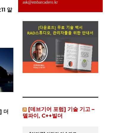
ask@embarcadero.kr
1 알
[데브기어 포럼] 기술 기고 –
] 더
델파이, C++빌더