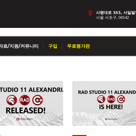
사평대로 353, 서일빌
서울 서초구, 06542
자료/지원/커뮤니티
구입
무료평가판