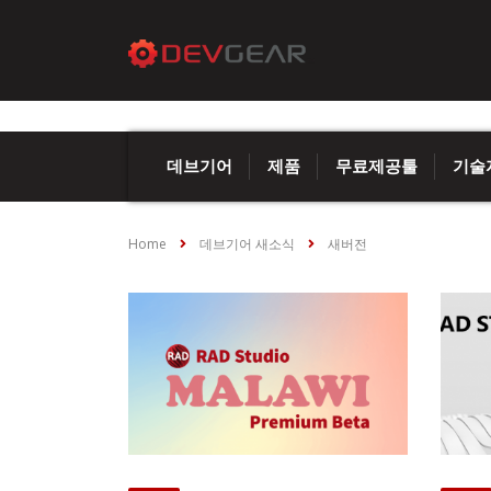
데브기어
제품
무료제공툴
기술
Home
데브기어 새소식
새버전