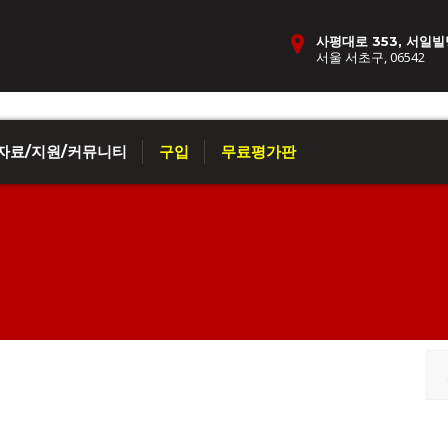
사평대로 353, 서일빌
서울 서초구, 06542
자료/지원/커뮤니티
구입
무료평가판