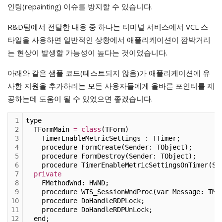
인팅(repainting) 이슈를 방지할 수 있습니다.
R&D팀에서 전달한 내용 중 하나는 터미널 서비스에서 VCL 스
타일을 사용하면 일반적인 상황에서 애플리케이션이 깜박거리
는 현상이 발생할 가능성이 높다는 것이었습니다.
아래와 같은 샘플 코드(테스트되지 않음)가 애플리케이션에 유
사한 지원을 추가하려는 모든 사용자들에게 올바른 포인터를 제
공하는데 도움이 될 수 있었으면 좋겠습니다.
1
type
2
  TFormMain 
=
class
(TForm)
3
    TimerEnableMetricSettings : TTimer;
4
    procedure FormCreate(Sender: TObject);
5
    procedure FormDestroy(Sender: TObject);
6
    procedure TimerEnableMetricSettingsOnTimer(Se
7
private
8
    FMethodWnd: HWND;
9
    procedure WTS_SessionWndProc(var Message: TMe
10
    procedure DoHandleRDPLock;
11
    procedure DoHandleRDPUnLock;
12
  end;