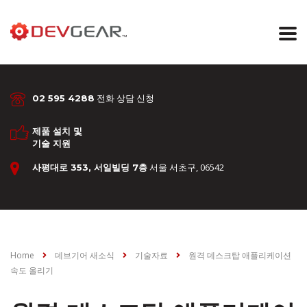
전화 상담 신청
02 595 4288
제품 설치 및
기술 지원
서울 서초구, 06542
사평대로 353, 서일빌딩 7층
Home
데브기어 새소식
기술자료
원격 데스크탑 애플리케이션
속도 올리기