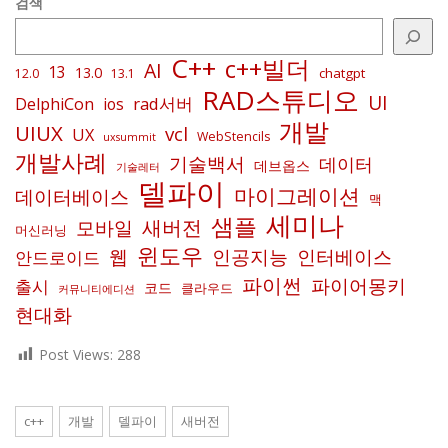
검색
C++
c++빌더
AI
13
13.0
chatgpt
12.0
13.1
RAD스튜디오
UI
rad서버
DelphiCon
ios
개발
UIUX
vcl
UX
WebStencils
uxsummit
개발사례
기술백서
데이터
데브옵스
기술레터
델파이
마이그레이션
데이터베이스
맥
세미나
샘플
새버전
모바일
머신러닝
윈도우
인공지능
인터베이스
웹
안드로이드
파이썬
파이어몽키
출시
코드
클라우드
커뮤니티에디션
현대화
Post Views:
288
c++
개발
델파이
새버전