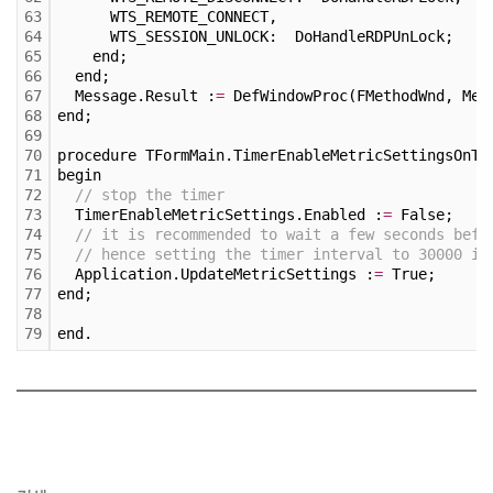
63
      WTS_REMOTE_CONNECT,
64
      WTS_SESSION_UNLOCK:  DoHandleRDPUnLock;
65
    end;
66
  end;
67
  Message.Result :
=
 DefWindowProc(FMethodWnd, Mes
68
end;
69
70
procedure TFormMain.TimerEnableMetricSettingsOnTi
71
begin
72
// stop the timer
73
  TimerEnableMetricSettings.Enabled :
=
 False;
74
// it is recommended to wait a few seconds befo
75
// hence setting the timer interval to 30000 in
76
  Application.UpdateMetricSettings :
=
 True;  
77
end;
78
79
end.