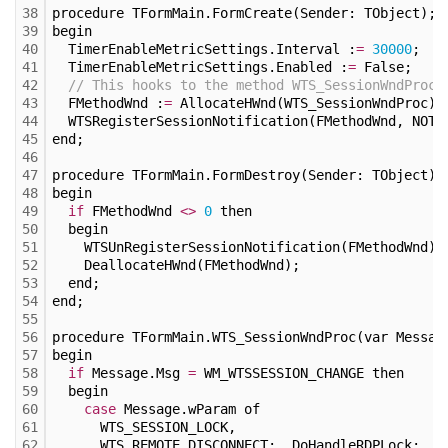
38
procedure TFormMain.FormCreate(Sender: TObject);
39
begin
40
  TimerEnableMetricSettings.Interval :
=
30000
;
41
  TimerEnableMetricSettings.Enabled :
=
 False;
42
// This hooks to the method WTS_SessionWndProc 
43
  FMethodWnd :
=
 AllocateHWnd(WTS_SessionWndProc);
44
  WTSRegisterSessionNotification(FMethodWnd, NOTI
45
end;
46
47
procedure TFormMain.FormDestroy(Sender: TObject);
48
begin
49
if
 FMethodWnd 
<
>
0
 then
50
  begin
51
    WTSUnRegisterSessionNotification(FMethodWnd);
52
    DeallocateHWnd(FMethodWnd);
53
  end;
54
end;
55
56
procedure TFormMain.WTS_SessionWndProc(var Messag
57
begin
58
if
 Message.Msg 
=
 WM_WTSSESSION_CHANGE then
59
  begin
60
case
 Message.wParam of
61
      WTS_SESSION_LOCK,
62
      WTS_REMOTE_DISCONNECT:  DoHandleRDPLock;