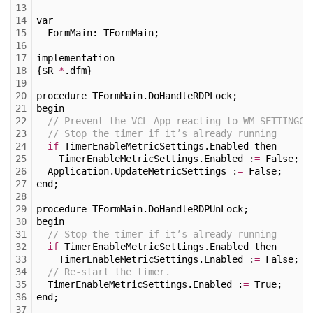
13
14
var
15
  FormMain: TFormMain;
16
17
implementation
18
{$R 
*
.dfm}
19
20
procedure TFormMain.DoHandleRDPLock;
21
begin
22
// Prevent the VCL App reacting to WM_SETTINGCH
23
// Stop the timer if it’s already running
24
if
 TimerEnableMetricSettings.Enabled then
25
    TimerEnableMetricSettings.Enabled :
=
 False;
26
  Application.UpdateMetricSettings :
=
 False;
27
end;
28
29
procedure TFormMain.DoHandleRDPUnLock;
30
begin
31
// Stop the timer if it’s already running
32
if
 TimerEnableMetricSettings.Enabled then
33
    TimerEnableMetricSettings.Enabled :
=
 False;
34
// Re-start the timer.
35
  TimerEnableMetricSettings.Enabled :
=
 True;
36
end;
37