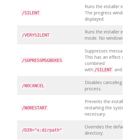
Runs the installer in silent
The progress window is
/SILENT
displayed.
Runs the installer in very si
/VERYSILENT
mode. No windows are disp
Suppresses messagge boxe
This has an effect only wh
/SUPRESSMSGBOXES
combined
with
and
/SILENT
/VERYS
Disables canceling the insta
/NOCANCEL
process.
Prevents the installer from
restarting the system even if
/NORESTART
necessary.
Overrides the default install
/DIR="x:dirpath"
directory.