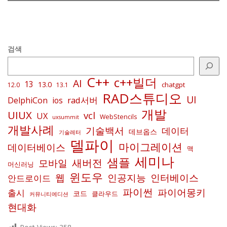
검색
C++
c++빌더
AI
13
13.0
chatgpt
12.0
13.1
RAD스튜디오
UI
rad서버
DelphiCon
ios
개발
UIUX
vcl
UX
WebStencils
uxsummit
개발사례
기술백서
데이터
데브옵스
기술레터
델파이
마이그레이션
데이터베이스
맥
세미나
샘플
새버전
모바일
머신러닝
윈도우
인공지능
인터베이스
웹
안드로이드
파이썬
파이어몽키
출시
코드
클라우드
커뮤니티에디션
현대화