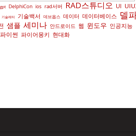
RAD스튜디오
UIU
UI
rad서버
DelphiCon
ios
gpt
델
기술백서
데이터베이스
데이터
데브옵스
기술레터
세미나
샘플
윈도우
전
인공지능
웹
안드로이드
파이썬
파이어몽키
현대화