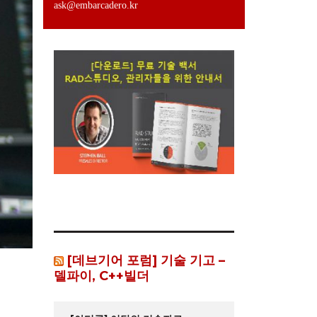
ask@embarcadero.kr
[데브기어 포럼] 기술 기고 –
델파이, C++빌더