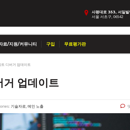
사평대로 353, 서일빌
서울 서초구, 06542
자료/지원/커뮤니티
구입
무료평가판
젝트 디버거 업데이트
버거 업데이트
ories:
기술자료, 메인 노출