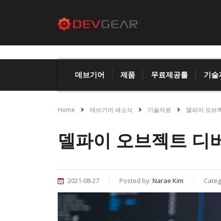
데브기어
제품
무료제공툴
기술
Home
데브기어 새소식
기술자료
델파이 오브
델파이 오브젝트 디
2021-08-27
Posted by:
Narae Kim
Categ