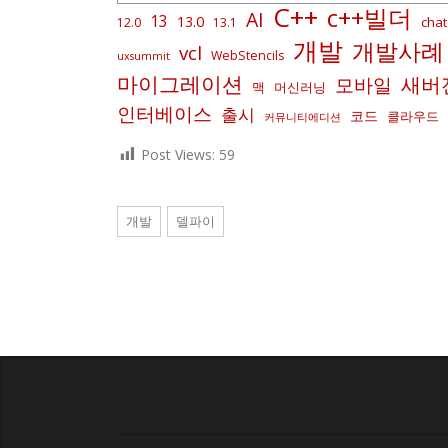
C++
c++빌더
AI
13
13.0
chat
12.0
13.1
개발
개발사례
vcl
WebStencils
uxsummit
마이그레이션
새버
모바일
맥
머신러닝
인터베이스
출시
코드
클라우드
커뮤니티에디션
Post Views:
59
개발
델파이