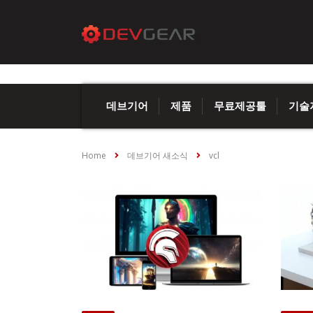
데브기어
제품
무료제공툴
기술
Home
데브기어 새소식
vcl