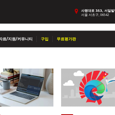
사평대로 353, 서일빌
서울 서초구, 06542
자료/지원/커뮤니티
구입
무료평가판