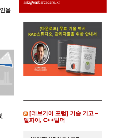
ask@embarcadero.kr
자인을
[데브기어 포럼] 기술 기고 –
및
델파이, C++빌더