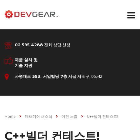
전화 상담 신청
02 595 4288
제품 설치 및
기술 지원
서울 서초구, 06542
사평대로 353, 서일빌딩 7층
Home
데브기어 새소식
메인 노출
C++빌더 컨테스트!
C++빌더 컨테스트!