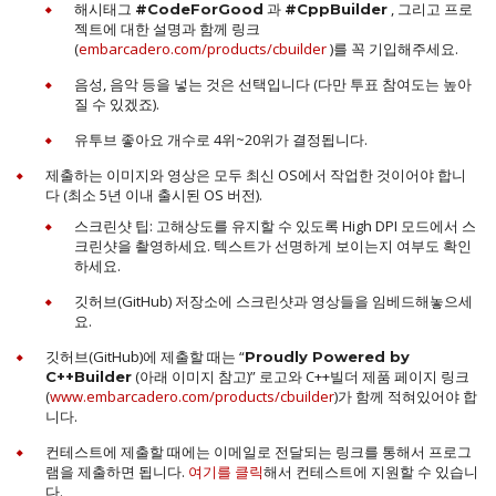
해시태그
과
, 그리고 프로
#CodeForGood
#CppBuilder
젝트에 대한 설명과 함께 링크
(
embarcadero.com/products/cbuilder
)를 꼭 기입해주세요.
음성, 음악 등을 넣는 것은 선택입니다 (다만 투표 참여도는 높아
질 수 있겠죠).
유투브 좋아요 개수로 4위~20위가 결정됩니다.
제출하는 이미지와 영상은 모두 최신 OS에서 작업한 것이어야 합니
다 (최소 5년 이내 출시된 OS 버전).
스크린샷 팁: 고해상도를 유지할 수 있도록 High DPI 모드에서 스
크린샷을 촬영하세요. 텍스트가 선명하게 보이는지 여부도 확인
하세요.
깃허브(GitHub) 저장소에 스크린샷과 영상들을 임베드해놓으세
요.
깃허브(GitHub)에 제출할 때는 “
Proudly Powered by
(아래 이미지 참고)” 로고와 C++빌더 제품 페이지 링크
C++Builder
(
www.embarcadero.com/products/cbuilder
)가 함께 적혀있어야 합
니다.
컨테스트에 제출할 때에는 이메일로 전달되는 링크를 통해서 프로그
램을 제출하면 됩니다.
여기를 클릭
해서 컨테스트에 지원할 수 있습니
다.