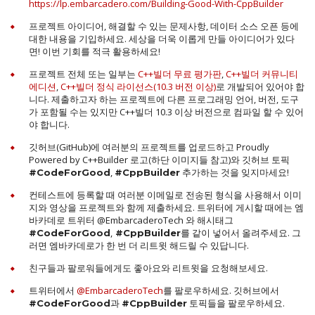
https://lp.embarcadero.com/Building-Good-With-CppBuilder
프로젝트 아이디어, 해결할 수 있는 문제사항, 데이터 소스 오픈 등에
대한 내용을 기입하세요. 세상을 더욱 이롭게 만들 아이디어가 있다
면! 이번 기회를 적극 활용하세요!
프로젝트 전체 또는 일부는
C++빌더 무료 평가판
,
C++빌더 커뮤니티
에디션
,
C++빌더 정식 라이선스(10.3 버전 이상)
로 개발되어 있어야 합
니다. 제출하고자 하는 프로젝트에 다른 프로그래밍 언어, 버전, 도구
가 포함될 수는 있지만 C++빌더 10.3 이상 버전으로 컴파일 할 수 있어
야 합니다.
깃허브(GitHub)에 여러분의 프로젝트를 업로드하고 Proudly
Powered by C++Builder 로고(하단 이미지들 참고)와 깃허브 토픽
,
추가하는 것을 잊지마세요!
#CodeForGood
#CppBuilder
컨테스트에 등록할 때 여러분 이메일로 전송된 형식을 사용해서 이미
지와 영상을 프로젝트와 함께 제출하세요. 트위터에 게시할 때에는 엠
바카데로 트위터 @EmbarcaderoTech 와 해시태그
,
를 같이 넣어서 올려주세요. 그
#CodeForGood
#CppBuilder
러면 엠바카데로가 한 번 더 리트윗 해드릴 수 있답니다.
친구들과 팔로워들에게도 좋아요와 리트윗을 요청해보세요.
트위터에서
@EmbarcaderoTech
를 팔로우하세요. 깃허브에서
과
토픽들을 팔로우하세요.
#CodeForGood
#CppBuilder