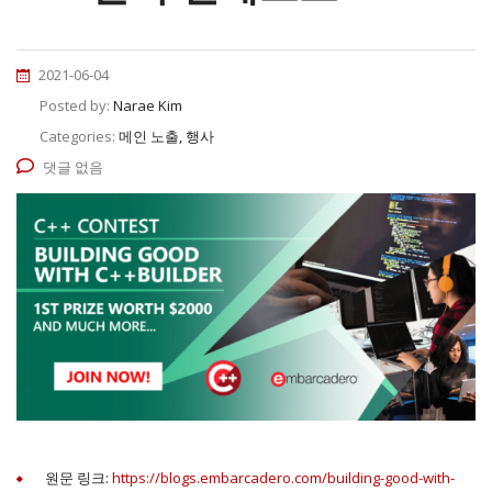
2021-06-04
Posted by:
Narae Kim
Categories:
메인 노출, 행사
댓글 없음
원문 링크:
https://blogs.embarcadero.com/building-good-with-