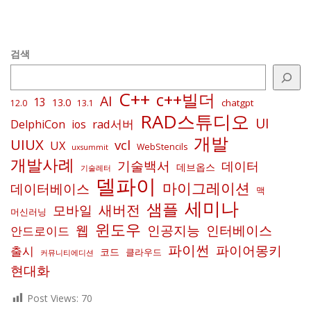
검색
C++
c++빌더
AI
13
13.0
chatgpt
12.0
13.1
RAD스튜디오
UI
rad서버
DelphiCon
ios
개발
UIUX
vcl
UX
WebStencils
uxsummit
개발사례
기술백서
데이터
데브옵스
기술레터
델파이
마이그레이션
데이터베이스
맥
세미나
샘플
새버전
모바일
머신러닝
윈도우
인공지능
인터베이스
웹
안드로이드
파이썬
파이어몽키
출시
코드
클라우드
커뮤니티에디션
현대화
Post Views:
70