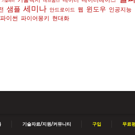
데브옵스
기술레터
세미나
샘플
윈도우
전
인공지능
웹
안드로이드
파이썬
파이어몽키
현대화
툴
기술자료/지원/커뮤니티
구입
무료