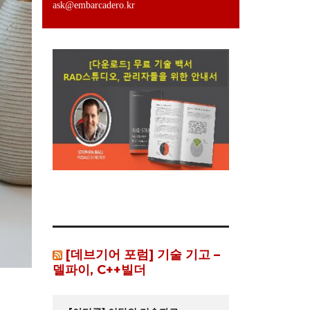
ask@embarcadero.kr
[데브기어 포럼] 기술 기고 –
델파이, C++빌더