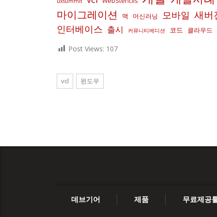
WebStencils
uxsummit
마이그레이션
새버
모바일
맥
머신러닝
인터베이스
출시
코드
클라우드
커뮤니티에디션
Post Views:
107
vcl
윈도우
데브기어
제품
무료제공