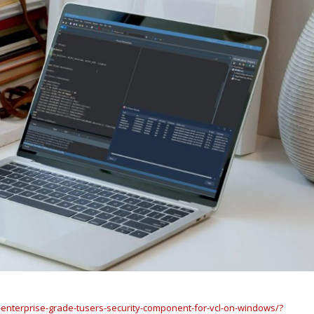
-enterprise-grade-tusers-security-component-for-vcl-on-windows/?