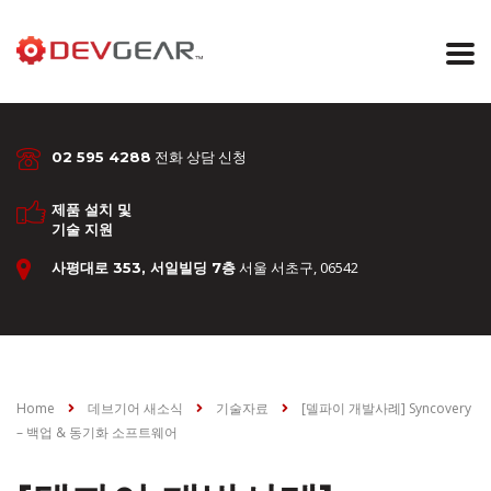
전화 상담 신청
02 595 4288
제품 설치 및
기술 지원
서울 서초구, 06542
사평대로 353, 서일빌딩 7층
Home
데브기어 새소식
기술자료
[델파이 개발사례] Syncovery
– 백업 & 동기화 소프트웨어