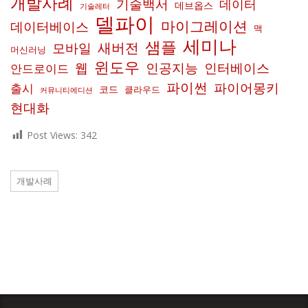
개발사례
기술백서
데이터
데브옵스
기술레터
델파이
마이그레이션
데이터베이스
맥
세미나
샘플
새버전
모바일
머신러닝
윈도우
인공지능
인터베이스
웹
안드로이드
파이썬
파이어몽키
출시
코드
클라우드
커뮤니티에디션
현대화
Post Views:
342
개발사례