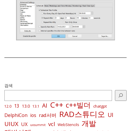
검색
C++
c++빌더
AI
13
13.0
chatgpt
12.0
13.1
RAD스튜디오
UI
rad서버
DelphiCon
ios
개발
UIUX
vcl
UX
WebStencils
uxsummit