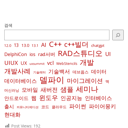
검색
C++
c++빌더
AI
13
13.0
chatgpt
12.0
13.1
RAD스튜디오
UI
rad서버
DelphiCon
ios
개발
UIUX
vcl
UX
WebStencils
uxsummit
개발사례
기술백서
데이터
데브옵스
기술레터
델파이
마이그레이션
데이터베이스
맥
세미나
샘플
새버전
모바일
머신러닝
윈도우
인공지능
인터베이스
웹
안드로이드
파이썬
파이어몽키
출시
코드
클라우드
커뮤니티에디션
현대화
Post Views:
192