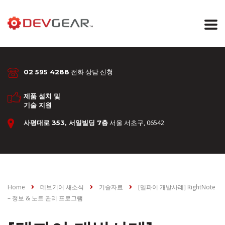
전화 상담 신청
02 595 4288
제품 설치 및
기술 지원
서울 서초구, 06542
사평대로 353, 서일빌딩 7층
Home
데브기어 새소식
기술자료
[델파이 개발사례] RightNote
– 정보 & 노트 관리 프로그램