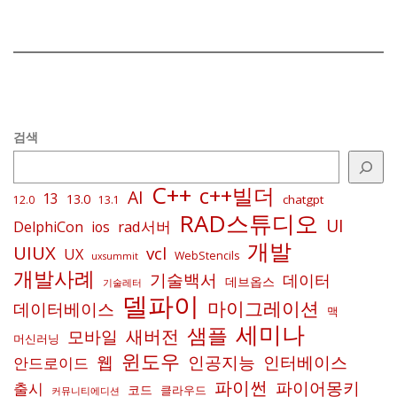
검색
C++
c++빌더
AI
13
13.0
chatgpt
12.0
13.1
RAD스튜디오
UI
rad서버
DelphiCon
ios
개발
UIUX
vcl
UX
WebStencils
uxsummit
개발사례
기술백서
데이터
데브옵스
기술레터
델파이
마이그레이션
데이터베이스
맥
세미나
샘플
새버전
모바일
머신러닝
윈도우
인공지능
인터베이스
웹
안드로이드
파이썬
파이어몽키
출시
코드
클라우드
커뮤니티에디션