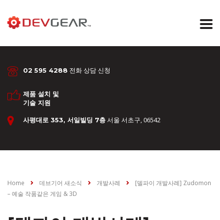
전화 상담 신청
02 595 4288
제품 설치 및
기술 지원
서울 서초구, 06542
사평대로 353, 서일빌딩 7층
Home
데브기어 새소식
개발사례
[델파이 개발사례] Zudomon
– 예술 작품같은 게임 & 3D