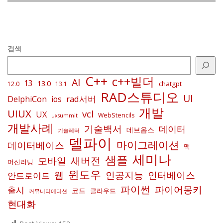
검색
C++
c++빌더
AI
13
13.0
chatgpt
12.0
13.1
RAD스튜디오
UI
rad서버
DelphiCon
ios
개발
UIUX
vcl
UX
WebStencils
uxsummit
개발사례
기술백서
데이터
데브옵스
기술레터
델파이
마이그레이션
데이터베이스
맥
세미나
샘플
새버전
모바일
머신러닝
윈도우
인공지능
인터베이스
웹
안드로이드
파이썬
파이어몽키
출시
코드
클라우드
커뮤니티에디션
현대화