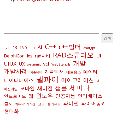
검
검색
색
C++
c++빌더
AI
13
13.0
chatgpt
12.0
13.1
RAD스튜디오
UI
rad서버
DelphiCon
ios
개발
UIUX
vcl
UX
WebStencils
uxsummit
개발사례
기술백서
데이터
데브옵스
기술레터
델파이
마이그레이션
데이터베이스
맥
세미나
샘플
새버전
모바일
머신러닝
윈도우
인공지능
인터베이스
웹
안드로이드
파이썬
파이어몽키
출시
코드
클라우드
커뮤니티에디션
현대화