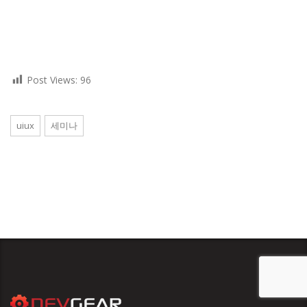
Post Views:
96
uiux
세미나