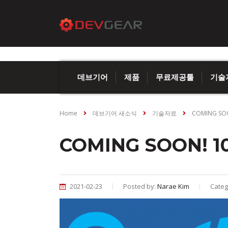
데브기어
제품
무료제공툴
기술
Home
데브기어 새소식
기술자료
COMING SO
COMING SOON! 1
2021-02-23
Posted by:
Narae Kim
Categ