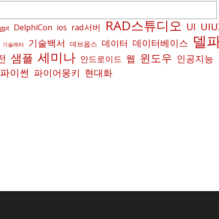
RAD스튜디오
UIU
UI
rad서버
DelphiCon
ios
gpt
델
기술백서
데이터베이스
데이터
데브옵스
기술레터
세미나
샘플
윈도우
전
인공지능
웹
안드로이드
파이썬
파이어몽키
현대화