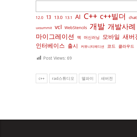
C++
c++빌더
AI
13
13.0
chat
12.0
13.1
개발
개발사례
vcl
WebStencils
uxsummit
마이그레이션
새버
모바일
맥
머신러닝
인터베이스
출시
코드
클라우드
커뮤니티에디션
Post Views:
69
c++
rad스튜디오
델파이
새버전