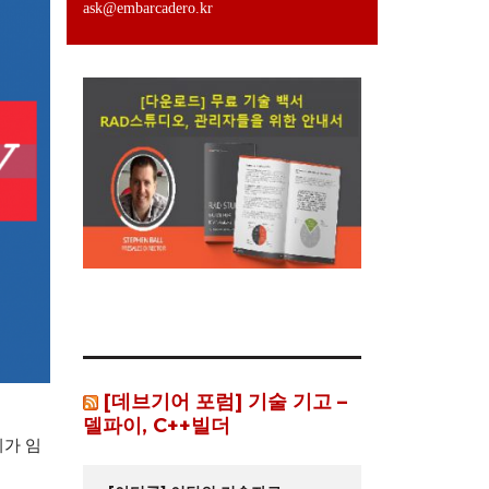
ask@embarcadero.kr
[데브기어 포럼] 기술 기고 –
델파이, C++빌더
시가 임