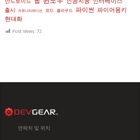
윈도우
인공지능
인터베이스
웹
안드로이드
파이썬
파이어몽키
출시
코드
클라우드
커뮤니티에디션
현대화
Post Views:
72
연락처 및 위치