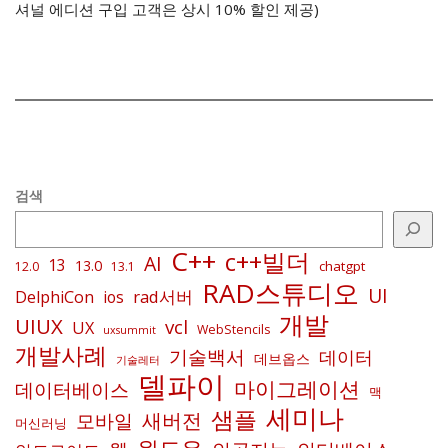
셔널 에디션 구입 고객은 상시 10% 할인 제공)
검색
C++
c++빌더
AI
13
13.0
chatgpt
12.0
13.1
RAD스튜디오
UI
rad서버
DelphiCon
ios
개발
UIUX
vcl
UX
WebStencils
uxsummit
개발사례
기술백서
데이터
데브옵스
기술레터
델파이
마이그레이션
데이터베이스
맥
세미나
샘플
새버전
모바일
머신러닝