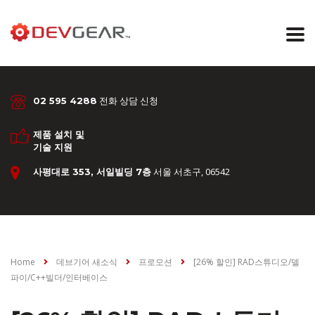
전화 상담 신청
02 595 4288
제품 설치 및
기술 지원
서울 서초구, 06542
사평대로 353, 서일빌딩 7층
Home
데브기어 새소식
프로모션
[26% 할인] RAD스튜디오/델
파이/C++빌더/인터베이스