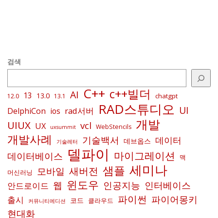
검색
C++
c++빌더
AI
13
13.0
chatgpt
12.0
13.1
RAD스튜디오
UI
rad서버
DelphiCon
ios
개발
UIUX
vcl
UX
WebStencils
uxsummit
개발사례
기술백서
데이터
데브옵스
기술레터
델파이
마이그레이션
데이터베이스
맥
세미나
샘플
새버전
모바일
머신러닝
윈도우
인공지능
인터베이스
웹
안드로이드
파이썬
파이어몽키
출시
코드
클라우드
커뮤니티에디션
현대화