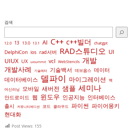
검색
C++
c++빌더
AI
13
13.0
chatgpt
12.0
13.1
RAD스튜디오
UI
rad서버
DelphiCon
ios
개발
UIUX
vcl
UX
WebStencils
uxsummit
개발사례
기술백서
데이터
데브옵스
기술레터
델파이
마이그레이션
데이터베이스
맥
세미나
샘플
새버전
모바일
머신러닝
윈도우
인공지능
인터베이스
웹
안드로이드
파이썬
파이어몽키
출시
코드
클라우드
커뮤니티에디션
현대화
Post Views:
155