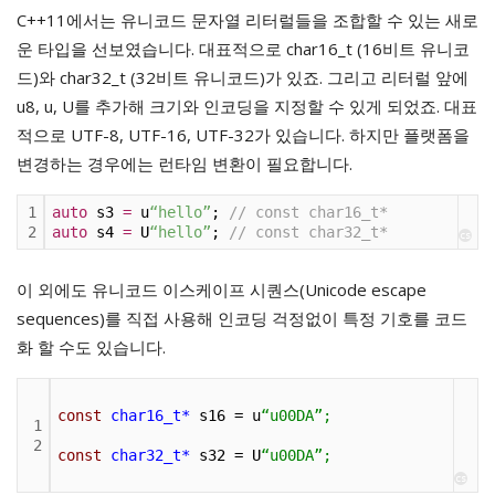
C++11에서는 유니코드 문자열 리터럴들을 조합할 수 있는 새로
운 타입을 선보였습니다. 대표적으로 char16_t (16비트 유니코
드)와 char32_t (32비트 유니코드)가 있죠. 그리고 리터럴 앞에
u8, u, U를 추가해 크기와 인코딩을 지정할 수 있게 되었죠. 대표
적으로 UTF-8, UTF-16, UTF-32가 있습니다. 하지만 플랫폼을
변경하는 경우에는 런타임 변환이 필요합니다.
1
auto
 s3 
=
 u
“hello”
; 
// const char16_t*
2
auto
 s4 
=
 U
“hello”
; 
// const char32_t*
cs
이 외에도 유니코드 이스케이프 시퀀스(Unicode escape
sequences)를 직접 사용해 인코딩 걱정없이 특정 기호를 코드
화 할 수도 있습니다.
const
char16_t*
s16
=
u
“u00DA”
;
1
2
const 
char32_t*
s32
=
U
“u00DA”
;
cs