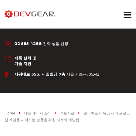
전화 상담 신청
02 595 4288
제품 설치 및
기술 지원
서울 서초구, 06542
사평대로 353, 서일빌딩 7층
Home
데브기어 새소식
기술자료
델파이로 리눅스 서버 프로그
램 개발을 시작하는 분들을 위한 자료와 개발팁