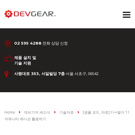
전화 상담 신청
02 595 4288
제품 설치 및
기술 지원
서울 서초구, 06542
사평대로 353, 서일빌딩 7층
Home
데브기어 새소식
기술자료
[샘플 코드, 자료] C++빌더 11
커뮤니티 에디션 활용하기