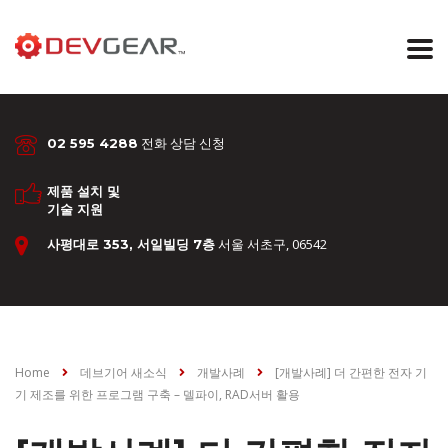
전화 상담 신청
02 595 4288
제품 설치 및
기술 지원
서울 서초구, 06542
사평대로 353, 서일빌딩 7층
Home
데브기어 새소식
개발사례
[개발사례] 더 간편한 전자 기
기 제조를 위한 프로그램 구축 – 델파이, RAD서버 활용