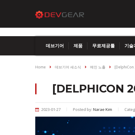
데브기어
제품
무료제공툴
기술
Home
데브기어 새소식
메인 노출
[DelphiC
[DELPHICON 
2023-01-27
Posted by:
Narae Kim
Categ