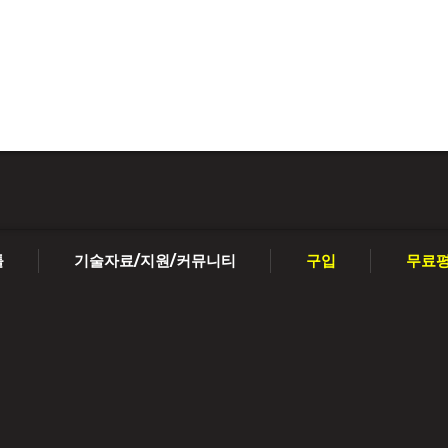
툴
기술자료/지원/커뮤니티
구입
무료