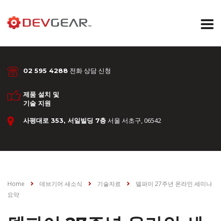
전화 상담 신청
02 595 4288
제품 설치 및
기술 지원
서울 서초구, 06542
사평대로 353, 서일빌딩 7층
Home
데브기어 새소식
기술자료
델파이 27주년 온라인 세미나
요약