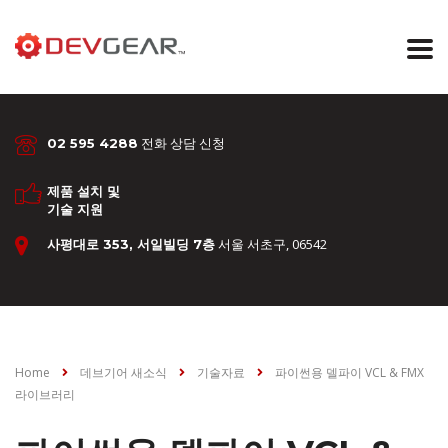
전화 상담 신청
02 595 4288
제품 설치 및
기술 지원
서울 서초구, 06542
사평대로 353, 서일빌딩 7층
Home
데브기어 새소식
기술자료
파이썬용 델파이 VCL & FMX
라이브러리