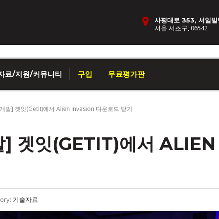
사평대로 353, 서일빌
서울 서초구, 06542
자료/지원/커뮤니티
구입
무료평가판
발] 겟잇(GetIt)에서 Alien Invasion 다운로드 받기
 겟잇(GETIT)에서 ALIEN
ory:
기술자료