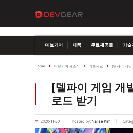
데브기어
제품
무료제공툴
기술
Home
데브기어 새소식
기술자료
[델파이 게임 개
[델파이 게임 개발]
로드 받기
2020-11-30
Posted by:
Narae Kim
Categ