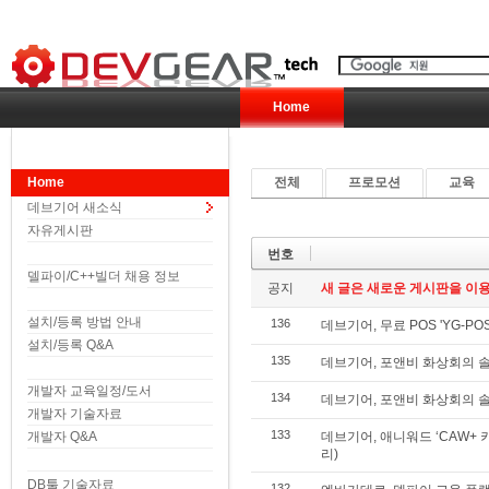
Home
Home
전체
프로모션
교육
데브기어 새소식
자유게시판
번호
델파이/C++빌더 채용 정보
공지
새 글은 새로운 게시판을 이용
설치/등록 방법 안내
136
데브기어, 무료 POS 'YG-PO
설치/등록 Q&A
135
데브기어, 포앤비 화상회의 솔루션
개발자 교육일정/도서
134
데브기어, 포앤비 화상회의 솔루션
개발자 기술자료
133
개발자 Q&A
데브기어, 애니워드 ‘CAW+
리)
DB툴 기술자료
132