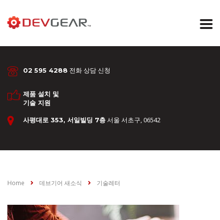
전화 상담 신청
02 595 4288
제품 설치 및
기술 지원
서울 서초구, 06542
사평대로 353, 서일빌딩 7층
Home
데브기어 새소식
기술레터